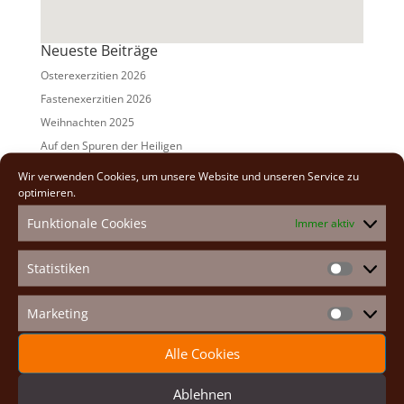
Neueste Beiträge
Osterexerzitien 2026
Fastenexerzitien 2026
Weihnachten 2025
Auf den Spuren der Heiligen
Adventexerzitien 2025
Wir verwenden Cookies, um unsere Website und unseren Service zu
optimieren.
Alle Beiträge
Funktionale Cookies
Immer aktiv
2026
(2)
2025
(7)
Statistiken
Statistike
2024
(5)
2023
(13)
Marketing
Marketin
2022
(9)
Alle Cookies
2021
(7)
2020
(2)
Ablehnen
2019
(8)