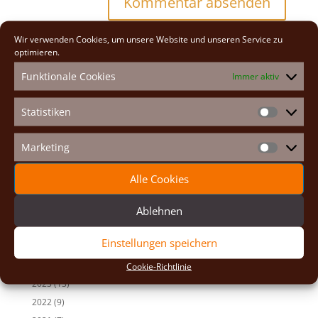
A
Wir verwenden Cookies, um unsere Website und unseren Service zu
l
optimieren.
t
e
Funktionale Cookies
Immer aktiv
Neueste Beiträge
r
n
Osterexerzitien 2026
Statistiken
a
Statistike
Fastenexerzitien 2026
t
Weihnachten 2025
i
Marketing
Marketin
v
Auf den Spuren der Heiligen
e
Adventexerzitien 2025
Alle Cookies
:
Alle Beiträge
Ablehnen
2026
(2)
Einstellungen speichern
2025
(7)
2024
(5)
Cookie-Richtlinie
2023
(13)
2022
(9)