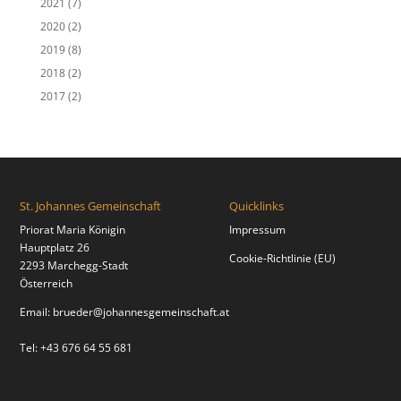
2021
(7)
2020
(2)
2019
(8)
2018
(2)
2017
(2)
St. Johannes Gemeinschaft
Quicklinks
Priorat Maria Königin
Impressum
Hauptplatz 26
Cookie-Richtlinie (EU)
2293 Marchegg-Stadt
Österreich
Email:
brueder@johannesgemeinschaft.at
Tel: +43 676 64 55 681